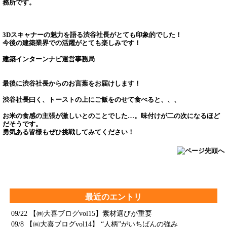
務所です。
3Dスキャナーの魅力を語る渋谷社長がとても印象的でした！
今後の建築業界での活躍がとても楽しみです！
建築インターンナビ運営事務局
最後に渋谷社長からのお言葉をお届けします！
渋谷社長曰く、トーストの上にご飯をのせて食べると、、、
お米の食感の主張が激しいとのことでした…。味付けが二の次になるほど
だそうです。
勇気ある皆様もぜひ挑戦してみてください！
最近のエントリ
09/22
【㈱大喜ブログvol15】素材選びが重要
09/8
【㈱大喜ブログvol14】 “人柄”がいちばんの強み